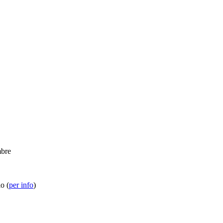
mbre
o (
per info
)