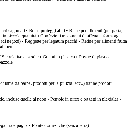
lucri sagomati • Buste proteggi abiti • Buste per alimenti (per pasta,
lo in piccole quantità • Confezioni trasparenti di affettati, formaggi,
a (di negozi) • Reggette per legatura pacchi • Retine per alimenti frutta
 alimenti
e relative custodie • Guanti in plastica • Posate di plastica,
spazzole
chiuma da barba, prodotti per la pulizia, ecc..) tranne prodotti
e, incluse quelle al neon • Pentole in pirex e oggetti in plexiglas •
 segatura e paglia • Piante domestiche (senza terra)