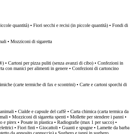
iccole quantità) • Fiori secchi e recisi (in piccole quantità) • Fondi di
imali • Mozziconi di sigaretta
k®) • Cartoni per pizza puliti (senza avanzi di cibo) • Confezioni in
 carta con manici per alimenti in genere • Confezioni di cartoncino
himiche (carte termiche di fax e scontrini) • Carte e cartoni sporchi di
i animali • Cialde e capsule del caffè • Carta chimica (carta termica da
imali • Mozziconi di sigaretta spenti • Mollette per stendere i panni •
lo e pirex • Posate in plastica • Radiografie (max 1 per sacco) •
elettrici • Fiori finti • Giocattoli • Guanti e spugne • Lamette da barba
rotetto da apposito cappuccio) • Sughero e tappi in sughero