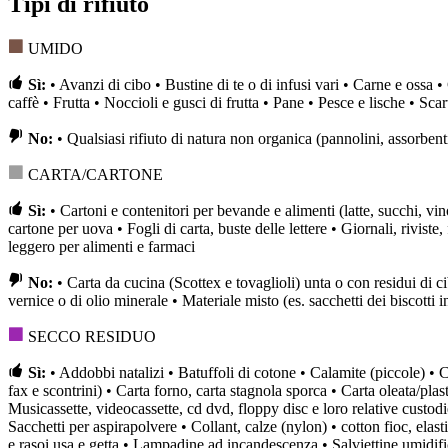
Tipi di rifiuto
UMIDO
Sì:
• Avanzi di cibo • Bustine di te o di infusi vari • Carne e ossa • 
caffè • Frutta • Noccioli e gusci di frutta • Pane • Pesce e lische • Scar
No:
• Qualsiasi rifiuto di natura non organica (pannolini, assorbenti
CARTA/CARTONE
Sì:
• Cartoni e contenitori per bevande e alimenti (latte, succhi, vin
cartone per uova • Fogli di carta, buste delle lettere • Giornali, rivist
leggero per alimenti e farmaci
No:
• Carta da cucina (Scottex e tovaglioli) unta o con residui di ci
vernice o di olio minerale • Materiale misto (es. sacchetti dei biscotti 
SECCO RESIDUO
Sì:
• Addobbi natalizi • Batuffoli di cotone • Calamite (piccole) • C
fax e scontrini) • Carta forno, carta stagnola sporca • Carta oleata/plas
Musicassette, videocassette, cd dvd, floppy disc e loro relative custodi
Sacchetti per aspirapolvere • Collant, calze (nylon) • cotton fioc, elast
e rasoi usa e getta • Lampadine ad incandescenza • Salviettine umidifi