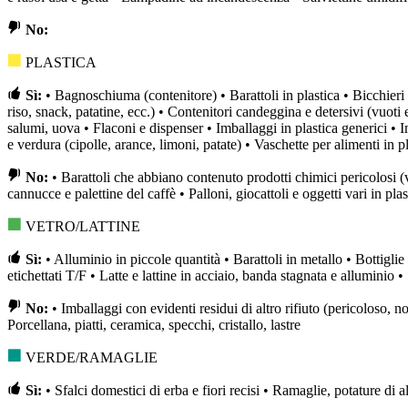
No:
PLASTICA
Sì:
• Bagnoschiuma (contenitore) • Barattoli in plastica • Bicchieri e
riso, snack, patatine, ecc.) • Contenitori candeggina e detersivi (vuoti e 
salumi, uova • Flaconi e dispenser • Imballaggi in plastica generici • Im
e verdura (cipolle, arance, limoni, patate) • Vaschette per alimenti in pla
No:
• Barattoli che abbiano contenuto prodotti chimici pericolosi (
cannucce e palettine del caffè • Palloni, giocattoli e oggetti vari in plas
VETRO/LATTINE
Sì:
• Alluminio in piccole quantità • Barattoli in metallo • Bottigli
etichettati T/F • Latte e lattine in acciaio, banda stagnata e alluminio • 
No:
• Imballaggi con evidenti residui di altro rifiuto (pericoloso, 
Porcellana, piatti, ceramica, specchi, cristallo, lastre
VERDE/RAMAGLIE
Sì:
• Sfalci domestici di erba e fiori recisi • Ramaglie, potature di 