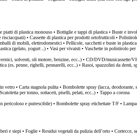
 piatti di plastica monouso • Bottiglie e tappi di plastica • Buste e invo
risciacquati) • Cassette di plastica per prodotti ortofrutticoli • Polistiro
balli di mobili, elettrodomestici • Pellicole, sacchetti e buste in plastic
stica (gelato, yogurt ..) • Vasi per vivaisti • Vaschette in polistirolo per
vernici, solventi, oli motore, benzine, ecc..) • CD/DVD/musicassette/VHS 
tica (es. penne, righelli, pennarelli, ecc..) • Rasoi, spazzolini da denti, 
e in vetro • Carta stagnola pulita • Bombolette spray (lacca, deodorante, s
Scatoletta per tonno, sottaceti, piselli, pelati, ecc..) • Tappo a corona
non pericoloso e putrescibile) • Bombolette spray etichettate T/F • Lampad
alberi e siepi • Foglie • Residui vegetali da pulizia dell’orto • Cortecce,