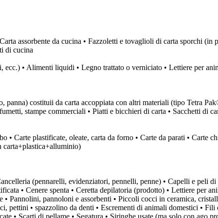
Carta assorbente da cucina • Fazzoletti e tovaglioli di carta sporchi (in p
ti di cucina
, ecc.) • Alimenti liquidi • Legno trattato o verniciato • Lettiere per an
o, panna) costituii da carta accoppiata con altri materiali (tipo Tetra Pa
e, fumetti, stampe commerciali • Piatti e bicchieri di carta • Sacchetti di
bo • Carte plastificate, oleate, carta da forno • Carte da parati • Carte c
in carta+plastica+alluminio)
ancelleria (pennarelli, evidenziatori, pennelli, penne) • Capelli e peli d
tificata • Cenere spenta • Ceretta depilatoria (prodotto) • Lettiere per an
e • Pannolini, pannoloni e assorbenti • Piccoli cocci in ceramica, cristal
ici, pettini • spazzolino da denti • Escrementi di animali domestici • Fili 
cate • Scarti di pellame • Segatura • Siringhe usate (ma solo con ago p