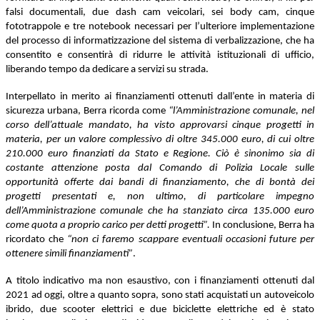
falsi documentali, due dash cam veicolari, sei body cam, cinque
fototrappole e tre notebook necessari per l’ulteriore implementazione
del processo di informatizzazione del sistema di verbalizzazione, che ha
consentito e consentirà di ridurre le attività istituzionali di ufficio,
liberando tempo da dedicare a servizi su strada.
Interpellato in merito ai finanziamenti ottenuti dall’ente in materia di
sicurezza urbana, Berra ricorda come
“l’Amministrazione comunale, nel
corso dell’attuale mandato, ha visto approvarsi cinque progetti in
materia, per un valore complessivo di oltre 345.000 euro, di cui oltre
210.000 euro finanziati da Stato e Regione. Ciò è sinonimo sia di
costante attenzione posta dal Comando di Polizia Locale sulle
opportunità offerte dai bandi di finanziamento, che di bontà dei
progetti presentati e, non ultimo, di particolare impegno
dell’Amministrazione comunale che ha stanziato circa 135.000 euro
come quota a proprio carico per detti progetti”.
In conclusione, Berra ha
ricordato che
“non ci faremo scappare eventuali occasioni future per
ottenere simili finanziamenti”
.
A titolo indicativo ma non esaustivo, con i finanziamenti ottenuti dal
2021 ad oggi, oltre a quanto sopra, sono stati acquistati un autoveicolo
ibrido, due scooter elettrici e due biciclette elettriche ed è stato