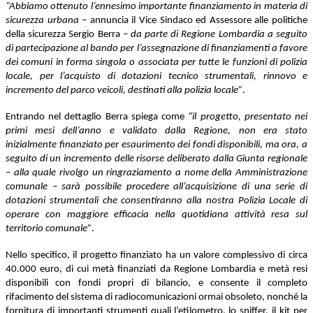
“Abbiamo ottenuto l’ennesimo importante finanziamento in materia di
sicurezza urbana
– annuncia il Vice Sindaco ed Assessore alle politiche
della sicurezza Sergio Berra –
da parte di Regione Lombardia a seguito
di partecipazione al bando per l’assegnazione di finanziamenti a favore
dei comuni in forma singola o associata per tutte le funzioni di polizia
locale, per l’acquisto di dotazioni tecnico strumentali, rinnovo e
incremento del parco veicoli, destinati alla polizia locale”
.
Entrando nel dettaglio Berra spiega come
“il progetto, presentato nei
primi mesi dell’anno e validato dalla Regione, non era stato
inizialmente finanziato per esaurimento dei fondi disponibili, ma ora, a
seguito di un incremento delle risorse deliberato dalla Giunta regionale
– alla quale rivolgo un ringraziamento a nome della Amministrazione
comunale – sarà possibile procedere all’acquisizione di una serie di
dotazioni strumentali che consentiranno alla nostra Polizia Locale di
operare con maggiore efficacia nella quotidiana attività resa sul
territorio comunale”
.
Nello specifico, il progetto finanziato ha un valore complessivo di circa
40.000 euro, di cui metà finanziati da Regione Lombardia e metà resi
disponibili con fondi propri di bilancio, e consente il completo
rifacimento del sistema di radiocomunicazioni ormai obsoleto, nonché la
fornitura di importanti strumenti quali l’etilometro, lo sniffer, il kit per