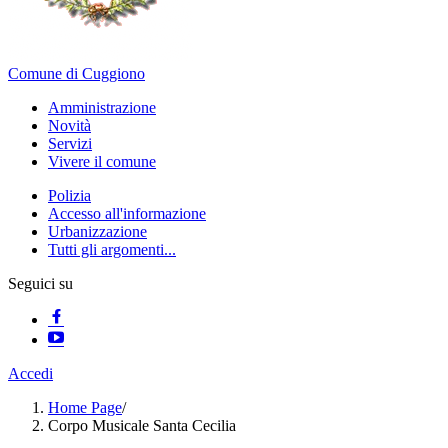
Comune di Cuggiono
Amministrazione
Novità
Servizi
Vivere il comune
Polizia
Accesso all'informazione
Urbanizzazione
Tutti gli argomenti...
Seguici su
Accedi
Home Page
/
Corpo Musicale Santa Cecilia