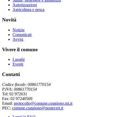
Salute, benessere e assistenza
Autorizzazioni
Agricoltura e pesca
Novità
Notizie
Comunicati
Avvisi
Vivere il comune
Luoghi
Eventi
Contatti
Codice fiscale: 00861770154
P.IVA: 00861770154
Tel: 02 972631
Fax: 02 97240569
Email:
protocollo@comune.cuggiono.mi.it
PEC:
comune.cuggiono@postecert.it
Leggi le FAQ