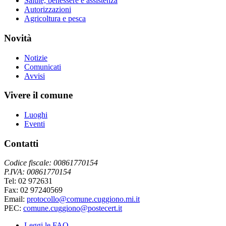
Salute, benessere e assistenza
Autorizzazioni
Agricoltura e pesca
Novità
Notizie
Comunicati
Avvisi
Vivere il comune
Luoghi
Eventi
Contatti
Codice fiscale: 00861770154
P.IVA: 00861770154
Tel: 02 972631
Fax: 02 97240569
Email:
protocollo@comune.cuggiono.mi.it
PEC:
comune.cuggiono@postecert.it
Leggi le FAQ