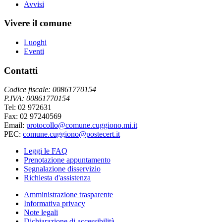
Avvisi
Vivere il comune
Luoghi
Eventi
Contatti
Codice fiscale: 00861770154
P.IVA: 00861770154
Tel: 02 972631
Fax: 02 97240569
Email:
protocollo@comune.cuggiono.mi.it
PEC:
comune.cuggiono@postecert.it
Leggi le FAQ
Prenotazione appuntamento
Segnalazione disservizio
Richiesta d'assistenza
Amministrazione trasparente
Informativa privacy
Note legali
Dichiarazione di accessibilità