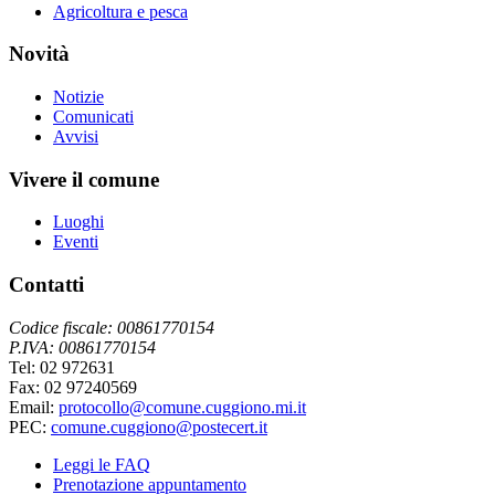
Agricoltura e pesca
Novità
Notizie
Comunicati
Avvisi
Vivere il comune
Luoghi
Eventi
Contatti
Codice fiscale: 00861770154
P.IVA: 00861770154
Tel: 02 972631
Fax: 02 97240569
Email:
protocollo@comune.cuggiono.mi.it
PEC:
comune.cuggiono@postecert.it
Leggi le FAQ
Prenotazione appuntamento