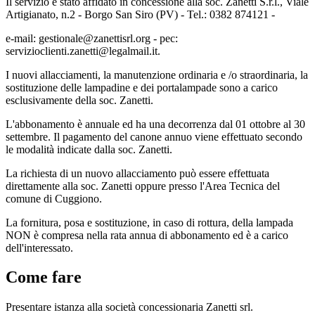
Il servizio è stato affidato in concessione alla soc. Zanetti S.r.l., Viale
Artigianato, n.2 - Borgo San Siro (PV) - Tel.: 0382 874121 -
e-mail: gestionale@zanettisrl.org - pec:
servizioclienti.zanetti@legalmail.it.
I nuovi allacciamenti, la manutenzione ordinaria e /o straordinaria, la
sostituzione delle lampadine e dei portalampade sono a carico
esclusivamente della soc. Zanetti.
L'abbonamento è annuale ed ha una decorrenza dal 01 ottobre al 30
settembre. Il pagamento del canone annuo viene effettuato secondo
le modalità indicate dalla soc. Zanetti.
La richiesta di un nuovo allacciamento può essere effettuata
direttamente alla soc. Zanetti oppure presso l'Area Tecnica del
comune di Cuggiono.
La fornitura, posa e sostituzione, in caso di rottura, della lampada
NON è compresa nella rata annua di abbonamento ed è a carico
dell'interessato.
Come fare
Presentare istanza alla società concessionaria Zanetti srl.